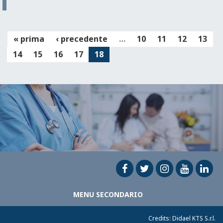
« prima
‹ precedente
…
10
11
12
13
14
15
16
17
18
MENU SECONDARIO
Credits:
Didael KTS S.r.l.